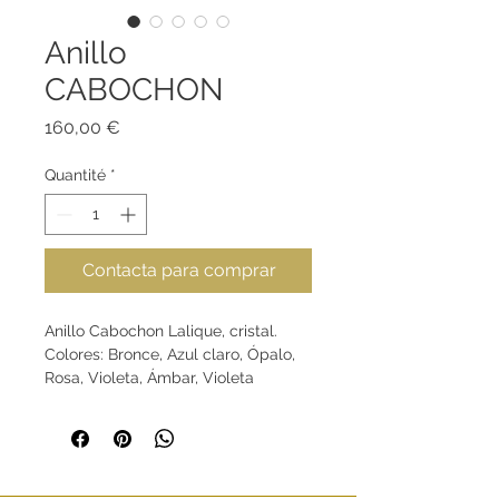
Anillo
CABOCHON
Prix
160,00 €
Quantité
*
Contacta para comprar
Anillo Cabochon Lalique, cristal.
Colores: Bronce, Azul claro, Ópalo,
Rosa, Violeta, Ámbar, Violeta
Crepúsculo, Incoloro pátina azul,
Rojo, Azul Cap Ferrat, Incoloro
pátina rosa, Verde Antinéa, Fucsia,
Oro brillante, Incoloro pátina blanco,
Incoloro pátina verde, Verde